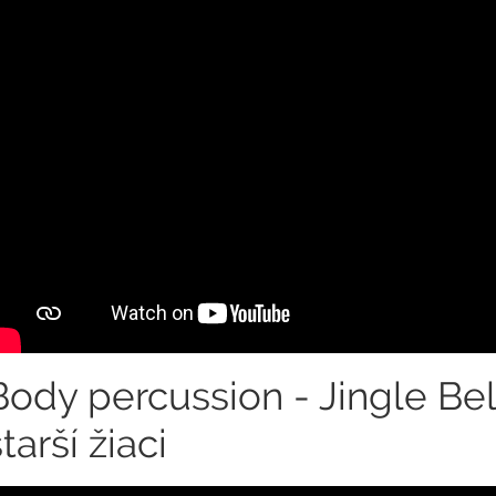
Body percussion - Jingle Bel
tarší žiaci