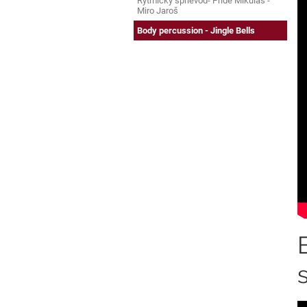
Rytmický sprievod- Príde Mikuláš -
Miro Jaroš
Body percussion - Jingle Bells
s