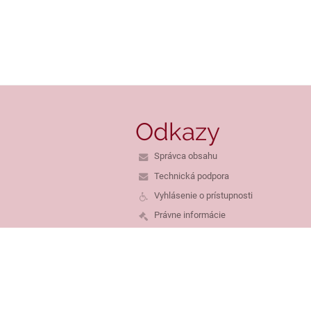
Odkazy
Správca obsahu
Technická podpora
Vyhlásenie o prístupnosti
Právne informácie
Zásady ochrany osobných údajov
Údaje o prevádzkovateľovi
Mapa stránok
O škole