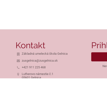
Kontakt
Prih
Základná umelecká škola Gelnica
zusgelnica@zusgelnica.sk
Nev
+421 911 225 468
Lutherovo námestie č.1
05601 Gelnica
Slovakia
IČO: 35544147