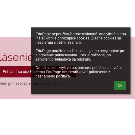
EduPage nepoužíva žiadne reklamné, analytické alebo 
iné súkromie ohrozujúce cookies. Žiadne cookies sa 
nezdieľajú s tretími stranami.

EduPage používa iba 2 cookie – jedno nevyhnutné pre 
lásenie
fungovanie prihlasovania. Toto je dočasné, po 
zatvorení prehliadača sa odstráni.

Druhé cookie zvyšuje bezpečnosť prihlásenia - vďaka 
Prihlásiť sa cez EduPage účet
nemu EduPage vie identifikovať prihlásenie z 
neznámeho počítača.
iem prihlasovacie meno alebo heslo
Ok