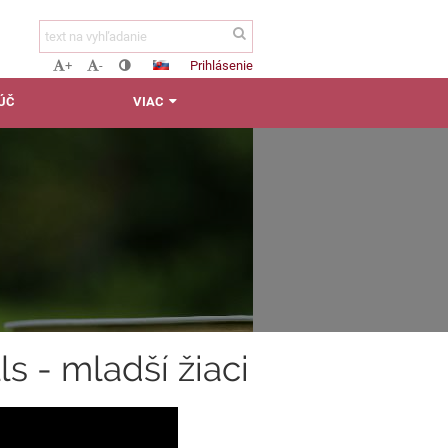
Prihlásenie
+
-
ĽÚČ
VIAC
s - mladší žiaci