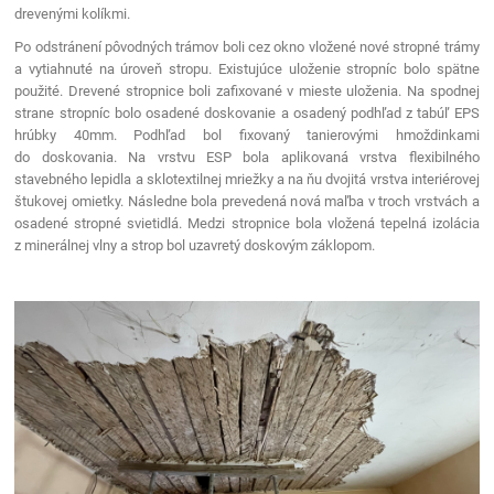
drevenými kolíkmi.
Po odstránení pôvodných trámov boli cez okno vložené nové stropné trámy
a vytiahnuté na úroveň stropu. Existujúce uloženie stropníc bolo spätne
použité. Drevené stropnice boli zafixované v mieste uloženia. Na spodnej
strane stropníc bolo osadené doskovanie a osadený podhľad z tabúľ EPS
hrúbky 40mm. Podhľad bol fixovaný tanierovými hmoždinkami
do doskovania. Na vrstvu ESP bola aplikovaná vrstva flexibilného
stavebného lepidla a sklotextilnej mriežky a na ňu dvojitá vrstva interiérovej
štukovej omietky. Následne bola prevedená nová maľba v troch vrstvách a
osadené stropné svietidlá. Medzi stropnice bola vložená tepelná izolácia
z minerálnej vlny a strop bol uzavretý doskovým záklopom.