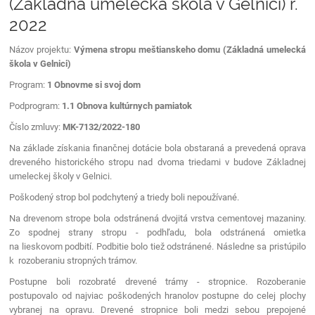
(Základná umelecká škola v Gelnici) r.
2022
Názov projektu:
Výmena stropu meštianskeho domu (Základná umelecká
škola v Gelnici)
Program:
1 Obnovme si svoj dom
Podprogram:
1.1 Obnova kultúrnych pamiatok
Číslo zmluvy:
MK-7132/2022-180
Na základe získania finančnej dotácie bola obstaraná a prevedená oprava
dreveného historického stropu nad dvoma triedami v budove Základnej
umeleckej školy v Gelnici.
Poškodený strop bol podchytený a triedy boli nepoužívané.
Na drevenom strope bola odstránená dvojitá vrstva cementovej mazaniny.
Zo spodnej strany stropu - podhľadu, bola odstránená omietka
na lieskovom podbití. Podbitie bolo tiež odstránené. Následne sa pristúpilo
k rozoberaniu stropných trámov.
Postupne boli rozobraté drevené trámy - stropnice. Rozoberanie
postupovalo od najviac poškodených hranolov postupne do celej plochy
vybranej na opravu. Drevené stropnice boli medzi sebou prepojené