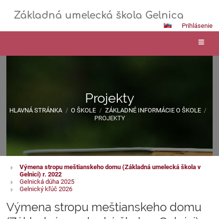
Základná umelecká škola Gelnica
Prihlásenie
Projekty
HLAVNÁ STRÁNKA
/
O ŠKOLE
/
ZÁKLADNÉ INFORMÁCIE O ŠKOLE
/
PROJEKTY
Výmena stropu meštianskeho domu (Základná umelecká škola v
Gelnici) r. 2022
Gelnická dúha 2025
Gelnický kľúč 2026
Výmena stropu meštianskeho domu