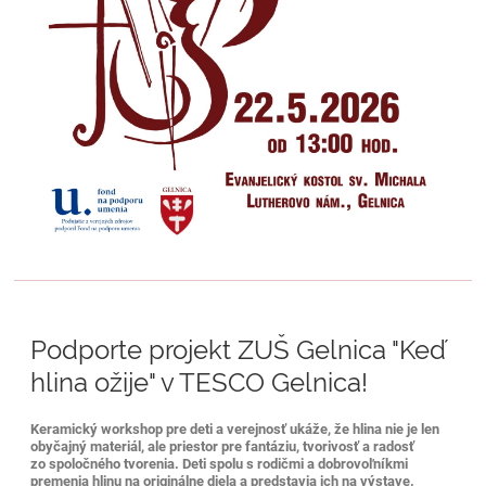
Podporte projekt ZUŠ Gelnica "Keď
hlina ožije" v TESCO Gelnica!
Keramický workshop pre deti a verejnosť ukáže, že hlina nie je len
obyčajný materiál, ale priestor pre fantáziu, tvorivosť a radosť
zo spoločného tvorenia. Deti spolu s rodičmi a dobrovoľníkmi
premenia hlinu na originálne diela a predstavia ich na výstave.