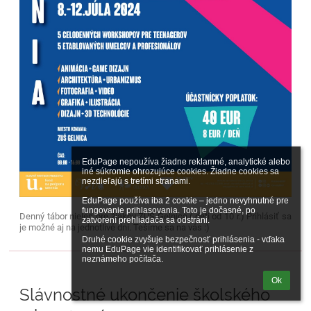
EduPage nepoužíva žiadne reklamné, analytické alebo 
iné súkromie ohrozujúce cookies. Žiadne cookies sa 
nezdieľajú s tretími stranami.

EduPage používa iba 2 cookie – jedno nevyhnutné pre 
fungovanie prihlasovania. Toto je dočasné, po 
Denný tábor nielen pre žiakov ZUŠ Gelnica ( deti od 10 r.) Prihlásiť sa
zatvorení prehliadača sa odstráni.

je možné aj na jednotlivé dni. Tešíme sa na vás :)
Druhé cookie zvyšuje bezpečnosť prihlásenia - vďaka 
nemu EduPage vie identifikovať prihlásenie z 
neznámeho počítača.
Ok
Slávnostné ukončenie školského