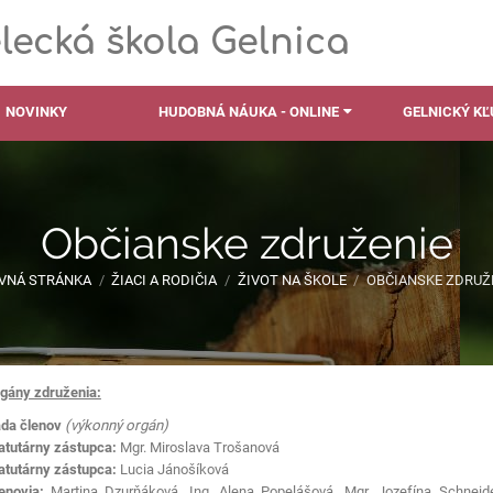
ecká škola Gelnica
NOVINKY
HUDOBNÁ NÁUKA - ONLINE
GELNICKÝ K
Občianske združenie
VNÁ STRÁNKA
/
ŽIACI A RODIČIA
/
ŽIVOT NA ŠKOLE
/
OBČIANSKE ZDRUŽ
gány združenia:
da členov
(výkonný orgán)
atutárny zástupca:
Mgr. Miroslava Trošanová
atutárny zástupca:
Lucia Jánošíková
enovia:
Martina Dzurňáková, Ing. Alena Popelášová,
Mgr. Jozefína Schneide