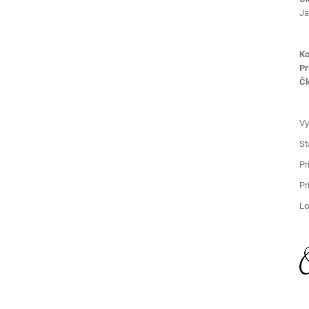
Ja
Ko
Pr
Čl
Vy
St
Pr
Pr
Lo