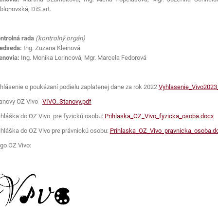
blonovská, DiS.art.
ntrolná rada
(kontrolný orgán)
edseda:
Ing. Zuzana Kleinová
enovia:
Ing. Monika Lorincová, Mgr. Marcela Fedorová
hlásenie o poukázaní podielu zaplatenej dane za rok 2022
Vyhlasenie_Vivo2023
anovy OZ Vivo
VIVO_Stanovy.pdf
ihláška do OZ Vivo pre fyzickú osobu:
Prihlaska_OZ_Vivo_fyzicka_osoba.docx
ihláška do OZ Vivo pre právnickú osobu:
Prihlaska_OZ_Vivo_pravnicka_osoba.d
go OZ Vivo: