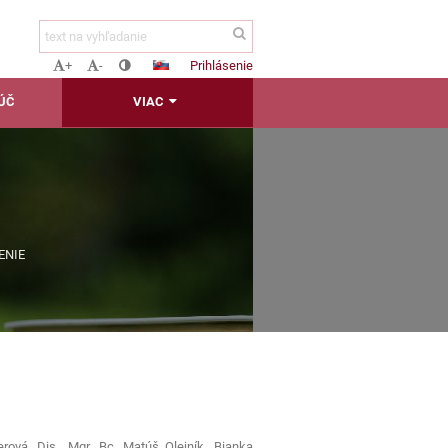
Prihlásenie
+
-
ĽÚČ
VIAC
ENIE
rová, Dis., Mgr. Bc. Matúš Olejník, Bianka