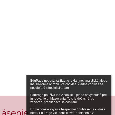
EduPage nepoužíva žiadne reklamné, analytické alebo 
iné súkromie ohrozujúce cookies. Žiadne cookies sa 
nezdieľajú s tretími stranami.

EduPage používa iba 2 cookie – jedno nevyhnutné pre 
fungovanie prihlasovania. Toto je dočasné, po 
zatvorení prehliadača sa odstráni.

lásenie
Druhé cookie zvyšuje bezpečnosť prihlásenia - vďaka 
nemu EduPage vie identifikovať prihlásenie z 