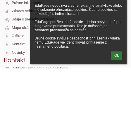
Právne informácie
EduPage nepoužíva žiadne reklamné, analytické alebo 
iné súkromie ohrozujúce cookies. Žiadne cookies sa 
Zásady ochrany osobných údajov
nezdieľajú s tretími stranami.

Údaje o prevádzkovateľovi
EduPage používa iba 2 cookie – jedno nevyhnutné pre 
fungovanie prihlasovania. Toto je dočasné, po 
Mapa stránok
zatvorení prehliadača sa odstráni.

O škole
Druhé cookie zvyšuje bezpečnosť prihlásenia - vďaka 
nemu EduPage vie identifikovať prihlásenie z 
Kontakt
neznámeho počítača.
Novinky
Ok
Kontakt
Základná umelecká škola Gelnica
zusgelnica@zusgelnica.sk
+421 911 225 468
Lutherovo námestie č.1
05601 Gelnica
Slovakia
IČO: 35544147
Prihlásenie
Prihlásiť sa cez EduPage účet