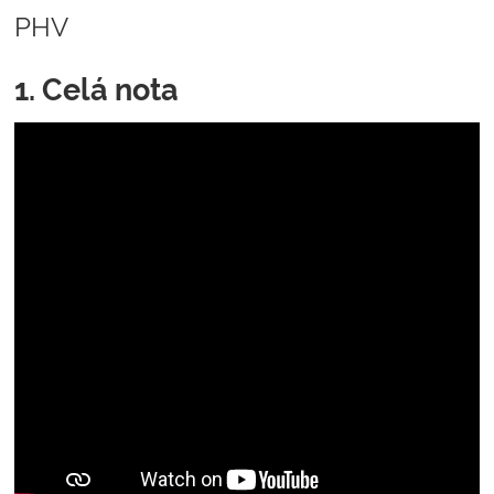
online
PHV
1. Celá nota