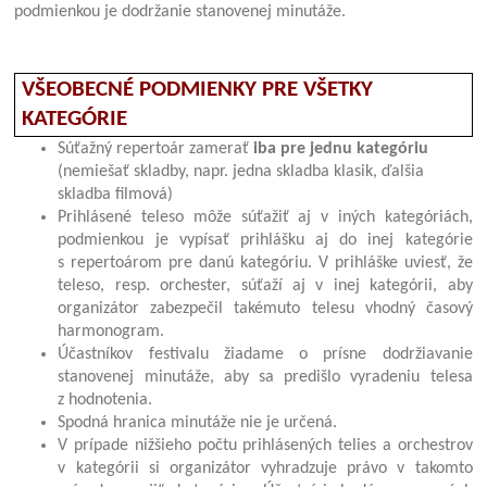
podmienkou je dodržanie stanovenej minutáže.
VŠEOBECNÉ PODMIENKY PRE VŠETKY
KATEGÓRIE
Súťažný repertoár zamerať
iba pre jednu kategóriu
(nemiešať skladby, napr. jedna skladba klasik, ďalšia
skladba filmová)
Prihlásené teleso môže súťažiť aj v iných kategóriách,
podmienkou je vypísať prihlášku aj do inej kategórie
s repertoárom pre danú kategóriu. V prihláške uviesť, že
teleso, resp. orchester, súťaží aj v inej kategórii, aby
organizátor zabezpečil takémuto telesu vhodný časový
harmonogram.
Účastníkov festivalu žiadame o prísne dodržiavanie
stanovenej minutáže, aby sa predišlo vyradeniu telesa
z hodnotenia.
Spodná hranica minutáže nie je určená.
V prípade nižšieho počtu prihlásených telies a orchestrov
v kategórii si organizátor vyhradzuje právo v takomto