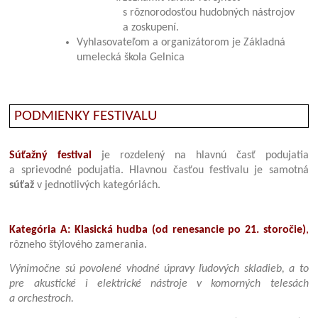
s rôznorodosťou hudobných nástrojov
a zoskupení.
Vyhlasovateľom a organizátorom je Základná
umelecká škola Gelnica
PODMIENKY FESTIVALU
Súťažný festival
je rozdelený na hlavnú časť podujatia
a sprievodné podujatia. Hlavnou časťou festivalu je samotná
súťaž
v jednotlivých kategóriách.
Kategória A:
Klasická hudba (od renesancie po 21. storočie)
,
rôzneho štýlového zamerania.
Výnimočne sú povolené vhodné úpravy ľudových skladieb, a to
pre akustické i elektrické nástroje v komorných telesách
a orchestroch.