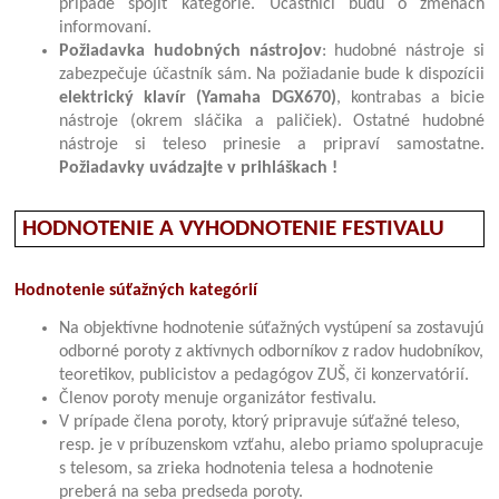
prípade spojiť kategórie. Účastníci budú o zmenách
informovaní.
Požiadavka hudobných nástrojov
: hudobné nástroje si
zabezpečuje účastník sám. Na požiadanie bude k dispozícii
elektrický klavír (Yamaha DGX670)
, kontrabas a bicie
nástroje (okrem sláčika a paličiek). Ostatné hudobné
nástroje si teleso prinesie a pripraví samostatne.
Požiadavky uvádzajte v prihláškach !
HODNOTENIE A VYHODNOTENIE FESTIVALU
Hodnotenie súťažných kategórií
Na objektívne hodnotenie súťažných vystúpení sa zostavujú
odborné poroty z aktívnych odborníkov z radov hudobníkov,
teoretikov, publicistov a pedagógov ZUŠ, či konzervatórií.
Členov poroty menuje organizátor festivalu.
V prípade člena poroty, ktorý pripravuje súťažné teleso,
resp. je v príbuzenskom vzťahu, alebo priamo spolupracuje
s telesom, sa zrieka hodnotenia telesa a hodnotenie
preberá na seba predseda poroty.