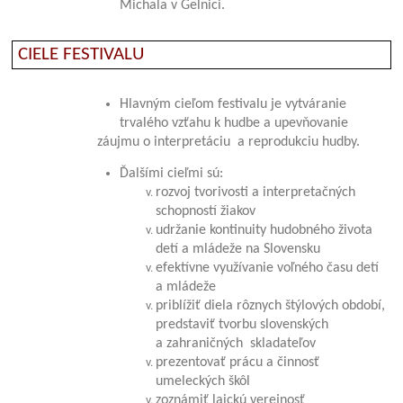
Michala v Gelnici.
CIELE FESTIVALU
Hlavným cieľom festivalu je vytváranie
trvalého vzťahu k hudbe a upevňovanie
záujmu o interpretáciu a reprodukciu hudby.
Ďalšími cieľmi sú:
rozvoj tvorivosti a interpretačných
schopností žiakov
udržanie kontinuity hudobného života
detí a mládeže na Slovensku
efektívne využívanie voľného času detí
a mládeže
priblížiť diela rôznych štýlových období,
predstaviť tvorbu slovenských
a zahraničných skladateľov
prezentovať prácu a činnosť
umeleckých škôl
zoznámiť laickú verejnosť