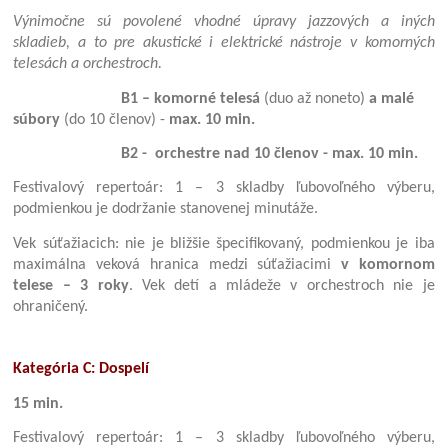
Výnimočne sú povolené vhodné úpravy jazzových a iných
skladieb, a to pre akustické i elektrické nástroje v komorných
telesách a orchestroch.
B1 – komorné telesá
(duo až noneto)
a malé
súbory
(do 10 členov) -
max. 10 min.
B2 - orchestre nad 10 členov -
max. 10 min.
Festivalový repertoár: 1 – 3 skladby ľubovoľného výberu,
podmienkou je dodržanie stanovenej minutáže.
Vek súťažiacich: nie je bližšie špecifikovaný, podmienkou je iba
maximálna veková hranica medzi súťažiacimi
v komornom
telese – 3 roky
. Vek detí a mládeže v orchestroch nie je
ohraničený.
Kategória C: Dospelí
15 min.
Festivalový repertoár: 1 – 3 skladby ľubovoľného výberu,