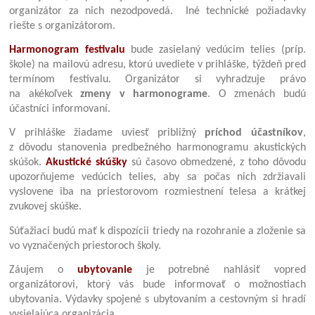
organizátor za nich nezodpovedá. Iné technické požiadavky
riešte s organizátorom.
Harmonogram festivalu
bude zasielaný vedúcim telies (príp.
škole) na mailovú adresu, ktorú uvediete v prihláške, týždeň pred
termínom festivalu. Organizátor si vyhradzuje právo
na akékoľvek
zmeny v harmonograme
. O zmenách budú
účastníci informovaní.
V prihláške žiadame uviesť približný
príchod účastníkov
,
z dôvodu stanovenia predbežného harmonogramu akustických
skúšok.
Akustické skúšky
sú časovo obmedzené, z toho dôvodu
upozorňujeme vedúcich telies, aby sa počas nich zdržiavali
vyslovene iba na priestorovom rozmiestnení telesa a krátkej
zvukovej skúške.
Súťažiaci budú mať k dispozícii triedy na rozohranie a zloženie sa
vo vyznačených priestoroch školy.
Záujem o
ubytovanie
je potrebné nahlásiť vopred
organizátorovi, ktorý vás bude informovať o možnostiach
ubytovania. Výdavky spojené s ubytovaním a cestovným si hradí
vysielajúca organizácia.